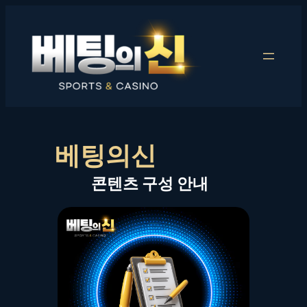
콘
텐
츠
로
바
로
가
기
베팅의신
콘텐츠 구성 안내